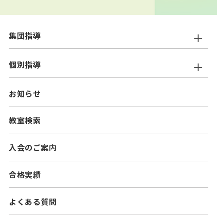
集団指導
ニスコ進学スクール
個別指導
━小学生コース
ニスコパーソナル
お知らせ
━中学生コース
━小学生コース
二スコプラス
教室検索
━中学生コース
━小学生コース
━高校生コース
入会のご案内
━中学生コース
合格実績
よくある質問