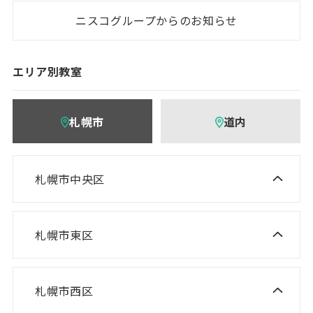
ニスコグループからのお知らせ
エリア別教室
札幌市
道内
札幌市中央区
ニスコ進学スクール 桑園教室
NISCO plus 伏見教室
札幌市東区
ニスコ進学スクール 栄町教室
NISCO plus 啓明教室
ニスコ進学スクール 札苗北教室
NISCO plus 円山教室
札幌市西区
ニスコ進学スクール 西野教室
ニスコパーソナル 栄町教室
NISCO plus 石山通教室