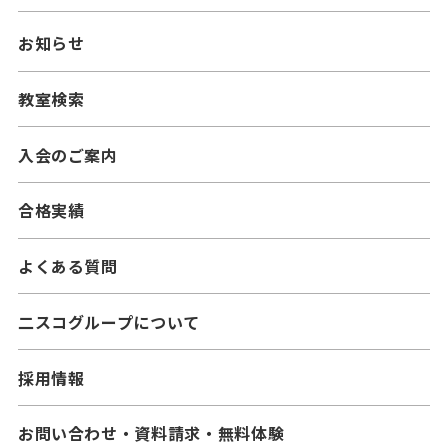
━小学生コース
ニスコパーソナル
お知らせ
━中学生コース
━小学生コース
二スコプラス
教室検索
━中学生コース
━小学生コース
━高校生コース
入会のご案内
━中学生コース
合格実績
よくある質問
二スコグループについて
採用情報
お問い合わせ・資料請求・無料体験