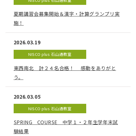
NISCO plus 石山通教室
夏期講習会募集開始＆漢字・計算グランプリ実
施！
2026.03.19
NISCO plus 石山通教室
東西南北 計２４名合格！ 感動をありがと
う。
2026.03.05
NISCO plus 石山通教室
SPRING COURSE 中学１・２年生学年末試
験結果