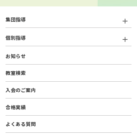
集団指導
ニスコ進学スクール
個別指導
━小学生コース
ニスコパーソナル
お知らせ
━中学生コース
━小学生コース
二スコプラス
教室検索
━中学生コース
━小学生コース
━高校生コース
入会のご案内
━中学生コース
合格実績
よくある質問