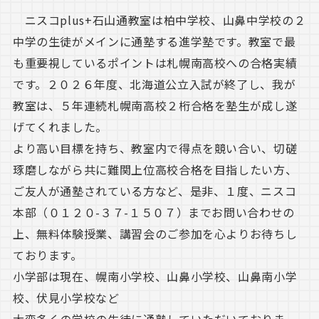
ニスコplus+石山通教室は柏中学校、山鼻中学校の２
中学の生徒がメインに通塾する進学塾です。教室で最
も重要視しているポイントは札幌南高校への合格実績
です。２０２６年度、北海道公立入試が終了し、我が
教室は、５年連続札幌南高校２桁合格を塾生が成し遂
げてくれました。
より高い目標を持ち、教室内で得点を競い合い、切磋
琢磨しながら共に難関上位高校合格を目指したい方、
ご友人が通塾されている方など、是非、１度、ニスコ
本部（０１２０-３７-１５０７）までお問い合わせの
上、無料体験授業、講習会のご参加を心よりお待ちし
ております。
小学部は現在、幌南小学校、山鼻小学校、山鼻南小学
校、伏見小学校など
大変多くの学校の生徒に通塾していただいておりま