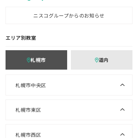
ニスコグループからのお知らせ
エリア別教室
札幌市
道内
札幌市中央区
ニスコ進学スクール 桑園教室
NISCO plus 伏見教室
札幌市東区
ニスコ進学スクール 栄町教室
NISCO plus 啓明教室
ニスコ進学スクール 札苗北教室
NISCO plus 円山教室
札幌市西区