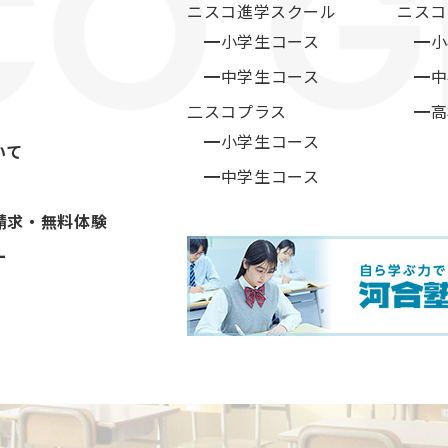
ニスコ進学スクール
ニスコ
━小学生コース
━小
━中学生コース
━中
二スコプラス
━高
━小学生コース
いて
━中学生コース
請求・無料体験
ー