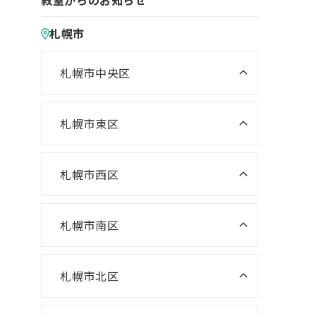
教室からのお知らせ
札幌市
札幌市中央区
ニスコ進学スクール 桑園教室
NISCO plus 伏見教室
札幌市東区
ニスコ進学スクール 栄町教室
NISCO plus 啓明教室
ニスコ進学スクール 札苗北教室
札幌市西区
NISCO plus 円山教室
ニスコ進学スクール 西野教室
ニスコパーソナル 栄町教室
NISCO plus 石山通教室
ニスコ進学スクール 山の手教室
札幌市南区
ニスコパーソナル 環状通東教室
ニスコパーソナル 伏見教室
ニスコ進学スクール 真駒内教室
ニスコ進学スクール 宮の沢教室
ニスコパーソナル 円山教室
札幌市北区
ニスコ進学スクール 八軒教室
ニスコパーソナル 桑園教室
ニスコ進学スクール 麻生教室
ニスコ進学スクール 発寒教室