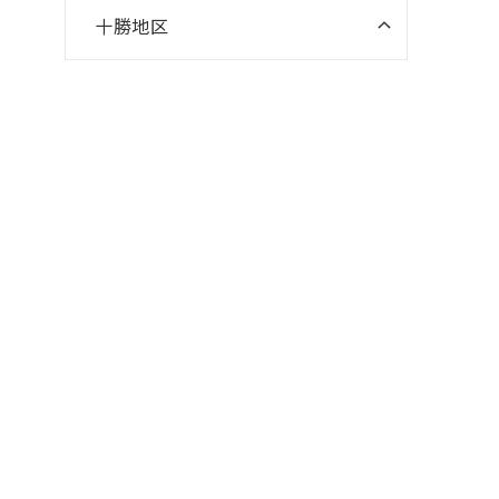
十勝地区
ニスコパーソナル 帯広南町教室