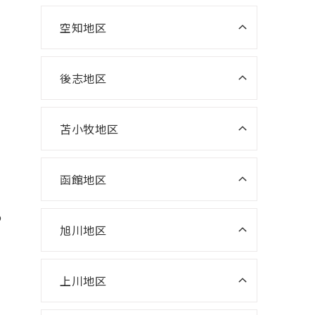
室
ニスコ進学スクール 大麻教室
空知地区
ニスコパーソナル 森林公園教室
ニスコパーソナル 滝川教室
ニスコ進学スクール 大曲教室
ニスコパーソナル 平岡公園教室
ニスコパーソナル 岩見沢教室
後志地区
ニスコ進学スクール 恵み野教室
ニスコパーソナル 美唄教室
ニスコパーソナル恵み野教室
苫小牧地区
ニスコパーソナル 千歳あずさ教
室
函館地区
ニスコパーソナル 勇舞教室
ニスコパーソナル 函館本部教室
わ
ニスコパーソナル 五稜郭教室
旭川地区
ニスコパーソナル 旭川本部
ニスコパーソナル湯川教室
上川地区