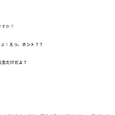
ですか？
んよ！
えっ、ホント？？
先生だけだよ？