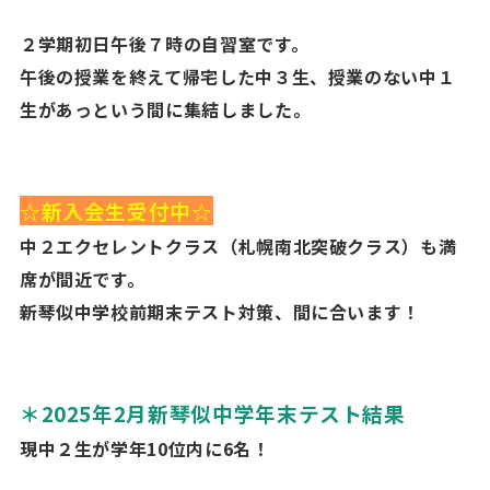
２学期初日午後７時の自習室です。
午後の授業を終えて帰宅した中３生、授業のない中１
生があっという間に集結しました。
☆新入会生受付中☆
中２エクセレントクラス（札幌南北突破クラス）も満
席が間近です。
新琴似中学校前期末テスト対策、間に合います！
＊2025年2月新琴似中学年末テスト結果
現中２生が学年
10
位内に
6
名！