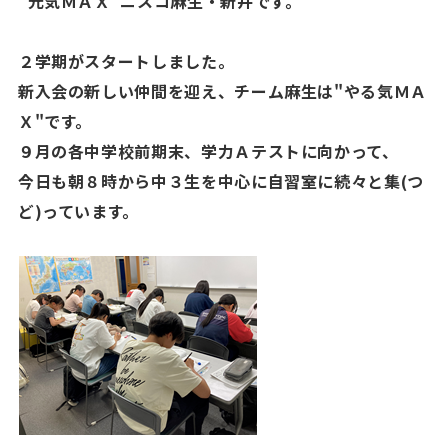
"元気ＭＡＸ"ニスコ麻生・新井です。
２学期がスタートしました。
新入会の新しい仲間を迎え、チーム麻生は"やる気ＭＡ
Ｘ"です。
９月の各中学校前期末、学力Ａテストに向かって、
今日も朝８時から中３生を中心に自習室に続々と
集(つ
ど)
っています。