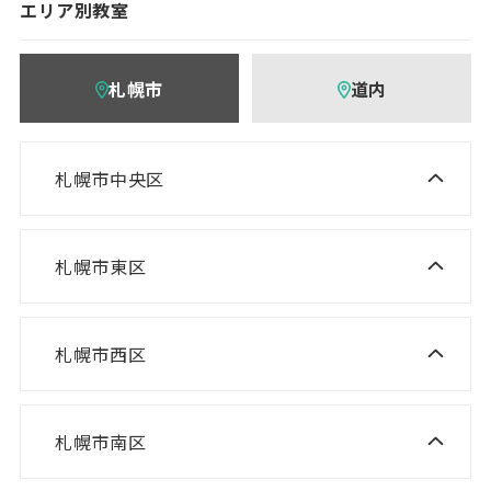
エリア別教室
札幌市
道内
札幌市中央区
ニスコ進学スクール 桑園教室
NISCO plus 伏見教室
札幌市東区
ニスコ進学スクール 栄町教室
NISCO plus 啓明教室
ニスコ進学スクール 札苗北教室
NISCO plus 円山教室
札幌市西区
ニスコ進学スクール 西野教室
ニスコパーソナル 栄町教室
NISCO plus 石山通教室
ニスコ進学スクール 山の手教室
ニスコパーソナル 環状通東教室
ニスコパーソナル 伏見教室
札幌市南区
ニスコ進学スクール 真駒内教室
ニスコ進学スクール 宮の沢教室
ニスコパーソナル 円山教室