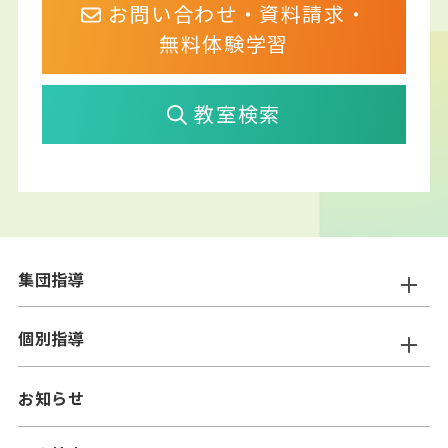
お問い合わせ・資料請求・
無料体験学習
教室検索
集団指導
ニスコ進学スクール
個別指導
━小学生コース
ニスコパーソナル
お知らせ
━中学生コース
━小学生コース
二スコプラス