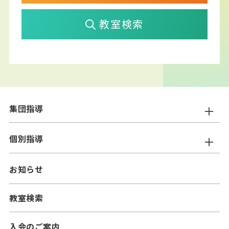
教室検索
集団指導
ニスコ進学スクール
個別指導
━小学生コース
ニスコパーソナル
お知らせ
━中学生コース
━小学生コース
二スコプラス
教室検索
━中学生コース
━小学生コース
━高校生コース
入会のご案内
━中学生コース