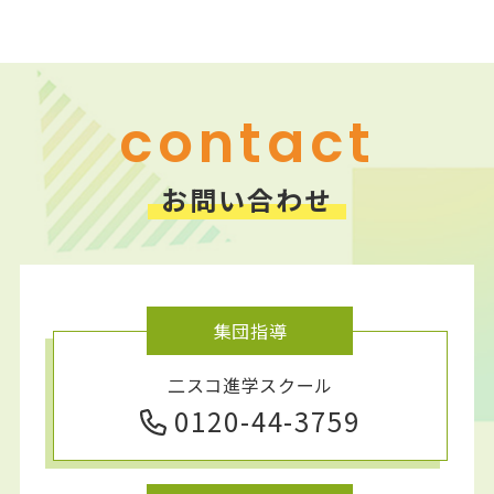
ニスコパーソナル 前田教室
ニスコパーソナル 森林公園教室
ニスコパーソナル 平岡公園教室
contact
お問い合わせ
集団指導
二スコ進学スクール
0120-44-3759