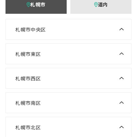
札幌市
道内
札幌市中央区
ニスコ進学スクール 桑園教室
NISCO plus 伏見教室
札幌市東区
ニスコ進学スクール 栄町教室
NISCO plus 啓明教室
ニスコ進学スクール 札苗北教室
NISCO plus 円山教室
札幌市西区
ニスコ進学スクール 西野教室
ニスコパーソナル 栄町教室
NISCO plus 石山通教室
ニスコ進学スクール 山の手教室
ニスコパーソナル 環状通東教室
ニスコパーソナル 伏見教室
札幌市南区
ニスコ進学スクール 真駒内教室
ニスコ進学スクール 宮の沢教室
ニスコパーソナル 円山教室
ニスコ進学スクール 八軒教室
ニスコパーソナル 桑園教室
札幌市北区
ニスコ進学スクール 麻生教室
ニスコ進学スクール 発寒教室