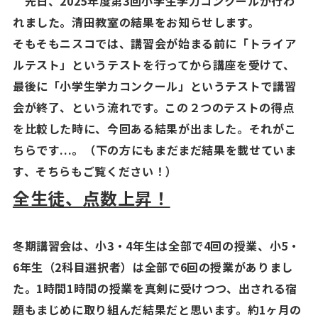
先日、2025年度第3回小学生学力コンクールが行わ
れました。清田教室の結果をお知らせします。
そもそもニスコでは、講習会が始まる前に「トライア
ルテスト」というテストを行ってから講座を受けて、
最後に「小学生学力コンクール」というテストで講習
会が終了、という流れです。この２つのテストの得点
を比較した時に、今回ある結果が出ました。それがこ
ちらです...。（下の方にもまだまだ結果を載せていま
す、そちらもご覧ください！）
全生徒、点数上昇！
冬期講習会は、小
3
・
4
年生は全部で
4
回の授業、小
5
・
6
年生（
2
科目選択者）は全部で
6
回の授業がありまし
た。
1
時間
1
時間の授業を真剣に受けつつ、出される宿
題もまじめに取り組んだ結果だと思います。約
1
ヶ月の