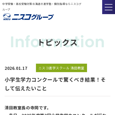
中学受験・高校受験対策北海道の進学塾・個別指導ならニスコグ
ループ
Information
トピックス
2026.01.17
ニスコ進学スクール 清田教室
小学生学力コンクールで驚くべき結果！そ
して伝えたいこと
清田教室長の寺岡です。