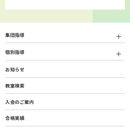
集団指導
ニスコ進学スクール
個別指導
━小学生コース
ニスコパーソナル
お知らせ
━中学生コース
━小学生コース
二スコプラス
教室検索
━中学生コース
━小学生コース
━高校生コース
入会のご案内
━中学生コース
合格実績