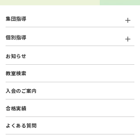
集団指導
ニスコ進学スクール
個別指導
━小学生コース
ニスコパーソナル
お知らせ
━中学生コース
━小学生コース
二スコプラス
教室検索
━中学生コース
━小学生コース
━高校生コース
入会のご案内
━中学生コース
合格実績
よくある質問