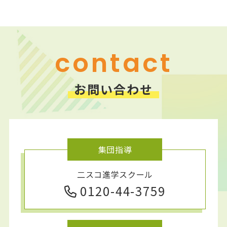
ニスコパーソナル 前田教室
ニスコパーソナル 森林公園教室
ニスコパーソナル 平岡公園教室
contact
お問い合わせ
集団指導
二スコ進学スクール
0120-44-3759