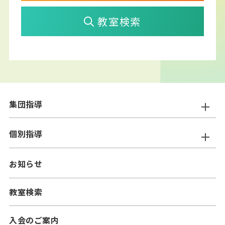
教室検索
集団指導
ニスコ進学スクール
個別指導
━小学生コース
ニスコパーソナル
お知らせ
━中学生コース
━小学生コース
二スコプラス
教室検索
━中学生コース
━小学生コース
━高校生コース
入会のご案内
━中学生コース