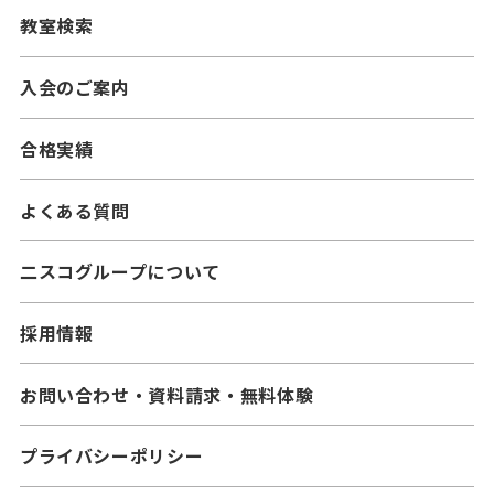
二スコプラス
教室検索
━中学生コース
━小学生コース
━高校生コース
入会のご案内
━中学生コース
合格実績
よくある質問
二スコグループについて
採用情報
お問い合わせ・資料請求・無料体験
プライバシーポリシー