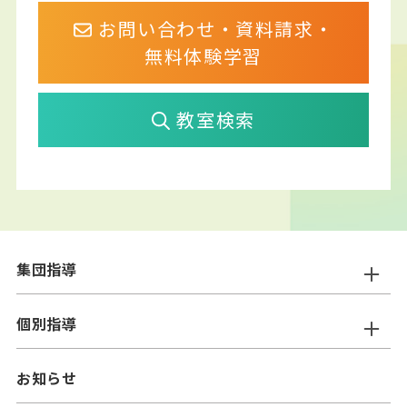
お問い合わせ・資料請求・
無料体験学習
教室検索
集団指導
ニスコ進学スクール
個別指導
━小学生コース
ニスコパーソナル
お知らせ
━中学生コース
━小学生コース