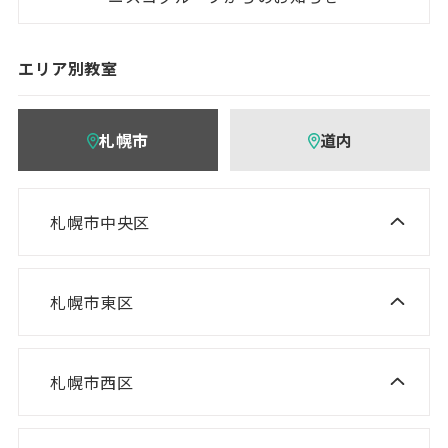
エリア別教室
札幌市
道内
札幌市中央区
ニスコ進学スクール 桑園教室
NISCO plus 伏見教室
札幌市東区
ニスコ進学スクール 栄町教室
NISCO plus 啓明教室
ニスコ進学スクール 札苗北教室
NISCO plus 円山教室
札幌市西区
ニスコ進学スクール 西野教室
ニスコパーソナル 栄町教室
NISCO plus 石山通教室