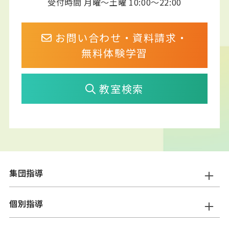
受付時間 月曜～土曜 10:00～22:00
お問い合わせ・資料請求・
無料体験学習
教室検索
集団指導
ニスコ進学スクール
個別指導
━小学生コース