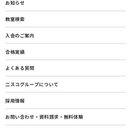
ニスコパーソナル
お知らせ
━中学生コース
━小学生コース
二スコプラス
教室検索
━中学生コース
━小学生コース
━高校生コース
入会のご案内
━中学生コース
合格実績
よくある質問
二スコグループについて
採用情報
お問い合わせ・資料請求・無料体験