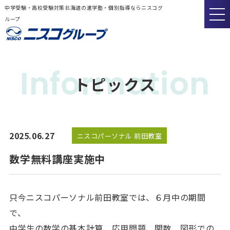
中学受験・高校受験対策北海道の進学塾・個別指導ならニスコグ
ループ
Information
トピックス
2025.06.27
ニスコパーソナル 前田教室
数学無料講座実施中
只今ニスコパーソナル前田教室では、６月中の期間
で、
中学生の数学の基本計算、応用問題、関数、図形での