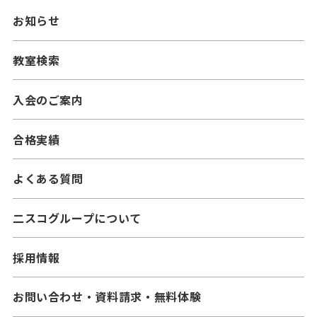
ニスコパーソナル
お知らせ
━中学生コース
━小学生コース
二スコプラス
教室検索
━中学生コース
━小学生コース
━高校生コース
入会のご案内
━中学生コース
合格実績
よくある質問
二スコグループについて
採用情報
お問い合わせ・資料請求・無料体験