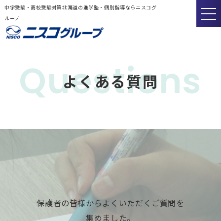
中学受験・高校受験対策北海道の進学塾・個別指導ならニスコグ
ループ
Questions
よくある質問
保護者の皆様からよくいただくご質問を
集めました。