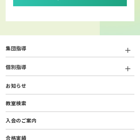
集団指導
ニスコ進学スクール
個別指導
━小学生コース
ニスコパーソナル
お知らせ
━中学生コース
━小学生コース
二スコプラス
教室検索
━中学生コース
━小学生コース
━高校生コース
入会のご案内
━中学生コース
合格実績