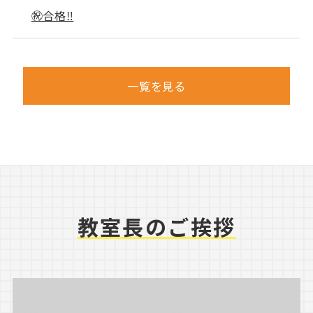
㊗合格‼
一覧を見る
教室長のご挨拶