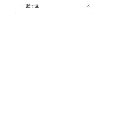
十勝地区
ニスコパーソナル 帯広南町教室