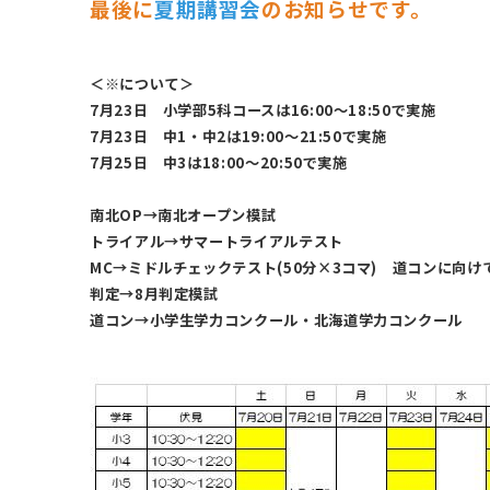
最後に
夏期講習会
のお知らせです。
＜※について＞
7
月
23
日 小学部
5
科コースは
16:00
～
18:50
で実施
7
月
23
日 中
1
・中
2
は
19:00
～
21:50
で実施
7
月
25
日 中
3
は
18:00
～
20:50
で実施
南北
OP
→南北オープン模試
トライアル→サマートライアルテスト
MC
→ミドルチェックテスト
(50
分×
3
コマ
)
道コンに向けて
判定→
8
月判定模試
道コン→小学生学力コンクール・北海道学力コンクール