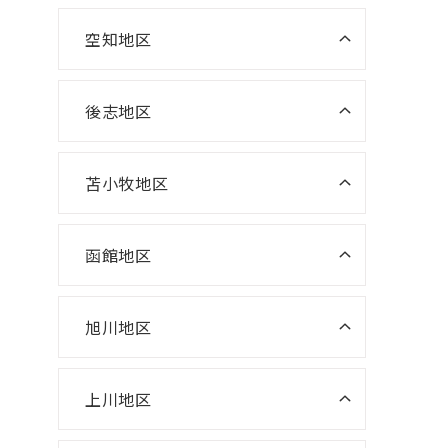
室
ニスコ進学スクール 大麻教室
空知地区
ニスコパーソナル 森林公園教室
ニスコパーソナル 滝川教室
ニスコ進学スクール 大曲教室
ニスコパーソナル 平岡公園教室
ニスコパーソナル 岩見沢教室
後志地区
ニスコ進学スクール 恵み野教室
ニスコパーソナル 美唄教室
ニスコパーソナル恵み野教室
苫小牧地区
ニスコパーソナル 千歳あずさ教
室
函館地区
ニスコパーソナル 勇舞教室
ニスコパーソナル 函館本部教室
ニスコパーソナル 五稜郭教室
旭川地区
ニスコパーソナル 旭川本部
ニスコパーソナル湯川教室
上川地区