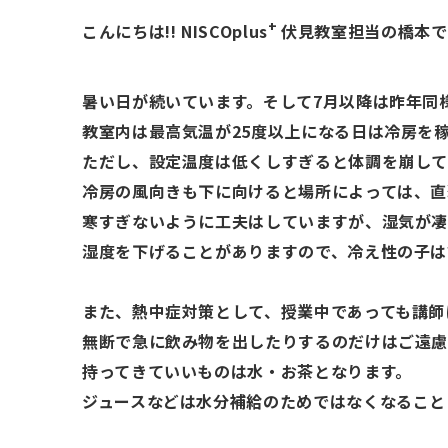
+
こんにちは!! NISCOplus
伏見教室担当の橋本で
暑い日が続いています。そして
7
月以降は昨年同
教室内は最高気温が
25
度以上になる日は冷房を
ただし、設定温度は低くしすぎると体調を崩して
冷房の風向きも下に向けると場所によっては、直
寒すぎないように工夫はしていますが、湿気が凄
湿度を下げることがありますので、冷え性の子は
また、熱中症対策として、授業中であっても講師
無断で急に飲み物を出したりするのだけはご遠
持ってきていいものは水・お茶となります。
ジュースなどは水分補給のためではなくなること