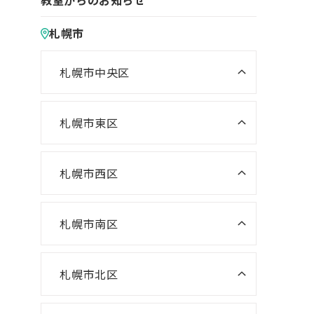
教室からのお知らせ
札幌市
札幌市中央区
ニスコ進学スクール 桑園教室
NISCO plus 伏見教室
札幌市東区
ニスコ進学スクール 栄町教室
NISCO plus 啓明教室
ニスコ進学スクール 札苗北教室
札幌市西区
NISCO plus 円山教室
ニスコ進学スクール 西野教室
ニスコパーソナル 栄町教室
NISCO plus 石山通教室
ニスコ進学スクール 山の手教室
札幌市南区
ニスコパーソナル 環状通東教室
ニスコパーソナル 伏見教室
ニスコ進学スクール 真駒内教室
ニスコ進学スクール 宮の沢教室
ニスコパーソナル 円山教室
札幌市北区
ニスコ進学スクール 八軒教室
ニスコパーソナル 桑園教室
ニスコ進学スクール 麻生教室
ニスコ進学スクール 発寒教室