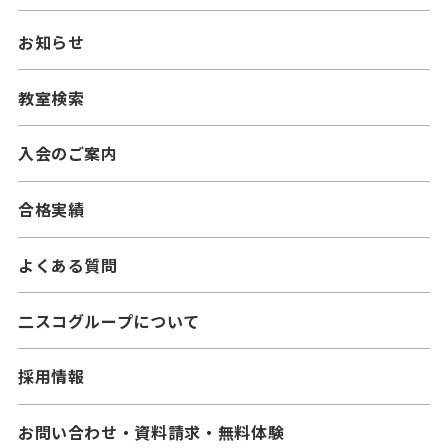
━小学生コース
ニスコパーソナル
お知らせ
━中学生コース
━小学生コース
二スコプラス
教室検索
━中学生コース
━小学生コース
━高校生コース
入会のご案内
━中学生コース
合格実績
よくある質問
二スコグループについて
採用情報
お問い合わせ・資料請求・無料体験