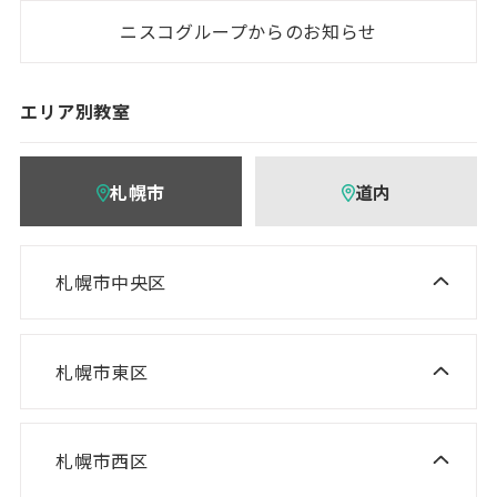
ニスコグループからのお知らせ
エリア別教室
札幌市
道内
札幌市中央区
ニスコ進学スクール 桑園教室
NISCO plus 伏見教室
札幌市東区
ニスコ進学スクール 栄町教室
NISCO plus 啓明教室
ニスコ進学スクール 札苗北教室
NISCO plus 円山教室
札幌市西区
ニスコ進学スクール 西野教室
ニスコパーソナル 栄町教室
NISCO plus 石山通教室