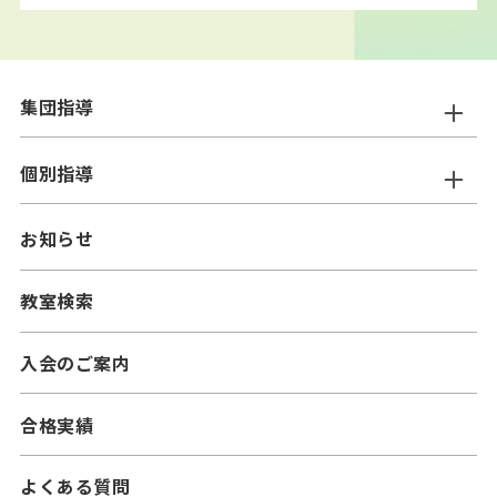
集団指導
ニスコ進学スクール
個別指導
━小学生コース
ニスコパーソナル
お知らせ
━中学生コース
━小学生コース
二スコプラス
教室検索
━中学生コース
━小学生コース
━高校生コース
入会のご案内
━中学生コース
合格実績
よくある質問