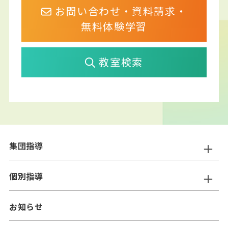
お問い合わせ・資料請求・
無料体験学習
教室検索
集団指導
ニスコ進学スクール
個別指導
━小学生コース
ニスコパーソナル
お知らせ
━中学生コース
━小学生コース
二スコプラス