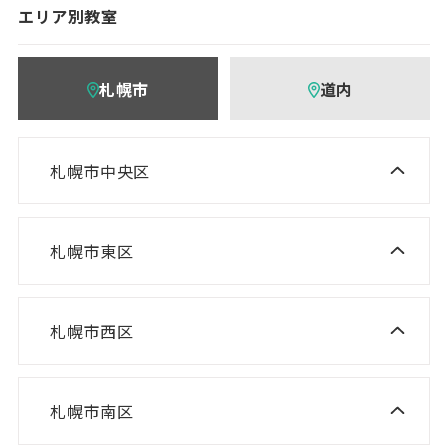
エリア別教室
札幌市
道内
札幌市中央区
ニスコ進学スクール 桑園教室
NISCO plus 伏見教室
札幌市東区
ニスコ進学スクール 栄町教室
NISCO plus 啓明教室
ニスコ進学スクール 札苗北教室
NISCO plus 円山教室
札幌市西区
ニスコ進学スクール 西野教室
ニスコパーソナル 栄町教室
NISCO plus 石山通教室
ニスコ進学スクール 山の手教室
ニスコパーソナル 環状通東教室
ニスコパーソナル 伏見教室
札幌市南区
ニスコ進学スクール 真駒内教室
ニスコ進学スクール 宮の沢教室
ニスコパーソナル 円山教室