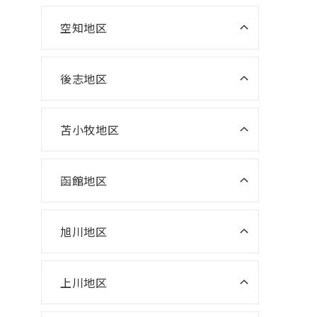
室
ニスコ進学スクール 大麻教室
空知地区
ニスコパーソナル 森林公園教室
ニスコパーソナル 滝川教室
ニスコ進学スクール 大曲教室
ニスコパーソナル 平岡公園教室
ニスコパーソナル 岩見沢教室
後志地区
ニスコ進学スクール 恵み野教室
ニスコパーソナル 美唄教室
ニスコパーソナル恵み野教室
苫小牧地区
ニスコパーソナル 千歳あずさ教
室
函館地区
ニスコパーソナル 勇舞教室
ニスコパーソナル 函館本部教室
ニスコパーソナル 五稜郭教室
旭川地区
ニスコパーソナル 旭川本部
ニスコパーソナル湯川教室
上川地区