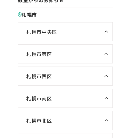
教室からのお知らせ
札幌市
札幌市中央区
ニスコ進学スクール 桑園教室
NISCO plus 伏見教室
札幌市東区
ニスコ進学スクール 栄町教室
NISCO plus 啓明教室
ニスコ進学スクール 札苗北教室
札幌市西区
NISCO plus 円山教室
ニスコ進学スクール 西野教室
ニスコパーソナル 栄町教室
NISCO plus 石山通教室
ニスコ進学スクール 山の手教室
札幌市南区
ニスコパーソナル 環状通東教室
ニスコパーソナル 伏見教室
ニスコ進学スクール 真駒内教室
ニスコ進学スクール 宮の沢教室
ニスコパーソナル 円山教室
札幌市北区
ニスコ進学スクール 八軒教室
ニスコパーソナル 桑園教室
ニスコ進学スクール 麻生教室
ニスコ進学スクール 発寒教室