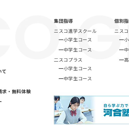
集団指導
個別指
ニスコ進学スクール
ニスコ
━小学生コース
━小
━中学生コース
━中
二スコプラス
━高
━小学生コース
いて
━中学生コース
請求・無料体験
ー