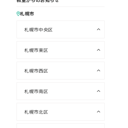
教室からのお知らせ
札幌市
札幌市中央区
ニスコ進学スクール 桑園教室
NISCO plus 伏見教室
札幌市東区
ニスコ進学スクール 栄町教室
NISCO plus 啓明教室
ニスコ進学スクール 札苗北教室
札幌市西区
NISCO plus 円山教室
ニスコ進学スクール 西野教室
ニスコパーソナル 栄町教室
NISCO plus 石山通教室
ニスコ進学スクール 山の手教室
札幌市南区
ニスコパーソナル 環状通東教室
ニスコパーソナル 伏見教室
ニスコ進学スクール 真駒内教室
ニスコ進学スクール 宮の沢教室
ニスコパーソナル 円山教室
札幌市北区
ニスコ進学スクール 八軒教室
ニスコパーソナル 桑園教室
ニスコ進学スクール 麻生教室
ニスコ進学スクール 発寒教室