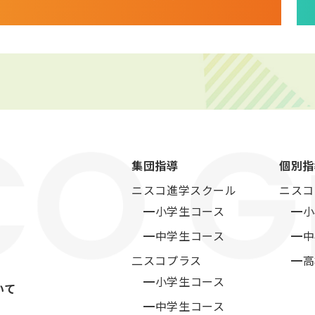
集団指導
個別指
ニスコ進学スクール
ニスコ
━小学生コース
━小
━中学生コース
━中
二スコプラス
━高
━小学生コース
いて
━中学生コース