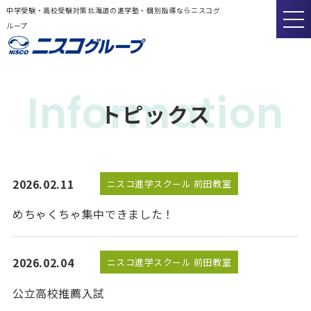
中学受験・高校受験対策北海道の進学塾・個別指導ならニスコグ
ループ
Information
トピックス
2026.02.11
ニスコ進学スクール 前田教室
めちゃくちゃ集中できました！
2026.02.04
ニスコ進学スクール 前田教室
公立高校推薦入試