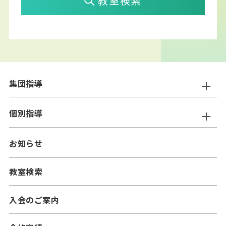
教室検索
集団指導
ニスコ進学スクール
個別指導
━小学生コース
ニスコパーソナル
お知らせ
━中学生コース
━小学生コース
二スコプラス
教室検索
━中学生コース
━小学生コース
━高校生コース
入会のご案内
━中学生コース