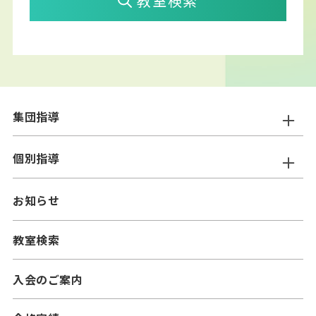
教室検索
集団指導
ニスコ進学スクール
個別指導
━小学生コース
ニスコパーソナル
お知らせ
━中学生コース
━小学生コース
二スコプラス
教室検索
━中学生コース
━小学生コース
━高校生コース
入会のご案内
━中学生コース